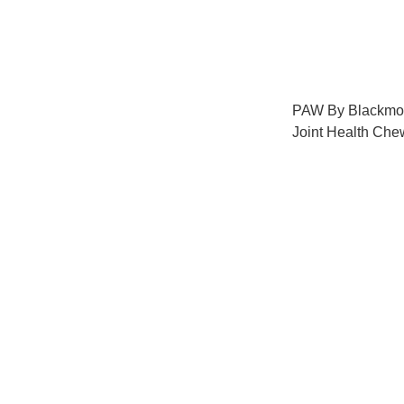
PAW By Blackmor
Joint Health Che
500g [需預訂，
工作天到香港]