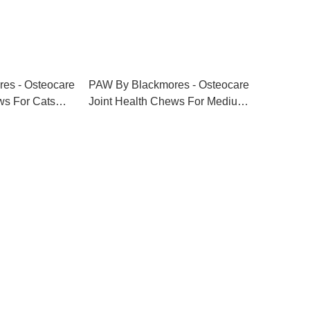
es - Osteocare
PAW By Blackmores - Osteocare
ws For Cats
Joint Health Chews For Medium
澳洲直送，約14
and Large Dogs 500g [預購，澳
洲直送，約2-3星期到香港]