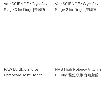
VetriSCIENCE : Glycoflex
VetriSCIENCE : Glycoflex
Stage 3 for Dogs [美國直
Stage 2 for Dogs [美國直
送，需預訂，約14工作天到
送，需預訂，約14工作天到
香港]
香港]
PAW By Blackmores -
NAS High Potency Vitamin
Osteocare Joint Health
C 100g 醫療級別白藜蘆醇修
Chews For Cats 500g [需預
護粉 [最新存貨情況請參閱下
訂，澳洲直送，約14工作天
列商品介紹，澳洲直送]
到香港]