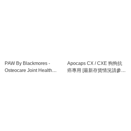
品介紹，澳洲直送]
況請參閱商品簡介]
PAW By Blackmores -
Apocaps CX / CXE 狗狗抗
Osteocare Joint Health
癌專用 [最新存貨情況請參閱
Chews For Medium and
下列商品介紹]
Large Dogs 500g [預購，澳
洲直送，約2-3星期到香港]