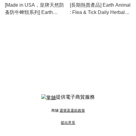
[Made in USA，皇牌天然防
[長期熱賣產品] Earth Animal
蚤防牛蜱頸系列] Earth
: Flea & Tick Daily Herbal
Animal : Nature’s
Internal Powder 內服草本防
Protection™ Flea & Tick
蚤防牛蜱粉 8oz
Herbal Spot-On For Dogs
(L) 天然保護系列™狗用草本
防蚤防牛蜱頸滴劑 (L) [最新
存貨情況請參閱下列商品介
紹]
提供電子商貿服務
商舖
退貨及退款政策
提出意見