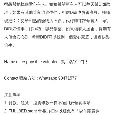
很想幫她找個愛心主人。姨姨希望新主人可以每天帶Didi散
步，如果有其他善良狗狗作伴，相信Didi也會很高興。姨姨
現把DiDi交給相熟的寵物店照顧，代好轉才跟領養人回家。
DiDi好懂事，好乖巧，容易餵藥。如果領養人屋企，長期有
人佢會安心D。希望DiDi可以找到一個愛心家庭，渡過快樂
狗生。

Name of responsible volunteer 義工名字 : 何太

Contact 聯絡方法 : Whatsapp 90471577

注意事項

1. 付款、送貨、退貨條款一律不適用於領養事項

2. FULL9ED.store 會盡力把關以避免有「掛羊頭賣狗