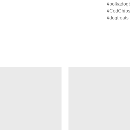
polkadog
CodChip
dogtreats