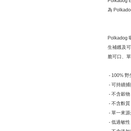
Polkad
為 Polka
Polkad
生補鑊及可
脆可口、單
 - 100% 野生補鑊嘅鱈魚

 - 可持續捕撈

 - 不含穀物

 - 不含麩質

 - 單一來源蛋白質

 - 低過敏性
