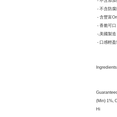
 - 不含添加劑

 - 不含防腐劑

 - 含豐富Omega脂肪酸

 - 香脆可口

 -,美國製造

 - 口感輕盈鬆脆

Ingredient
Guaranteed 
(Min) 1%, 
Hi