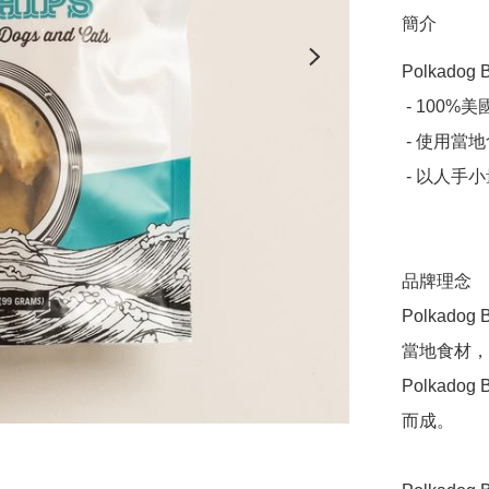
簡介
Polkadog B
 - 100%美國製造

 - 使用當地食材

 - 以人手小量生產

品牌理念

Polkad
當地食材，
Polkad
而成。
