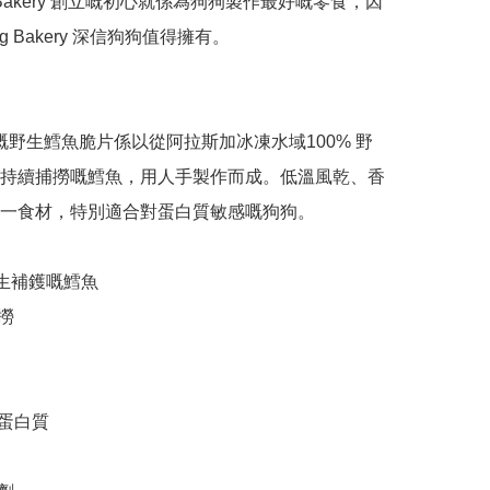
og Bakery 創立嘅初心就係為狗狗製作最好嘅零食，因
dog Bakery 深信狗狗值得擁有。

og 嘅野生鱈魚脆片係以從阿拉斯加冰凍水域100% 野
持續捕撈嘅鱈魚，用人手製作而成。低溫風乾、香
一食材，特別適合對蛋白質敏感嘅狗狗。
