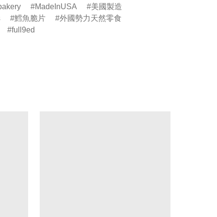
bakery
MadeInUSA
美國製造
s
鱈魚脆片
外國勢力天然零食
full9ed