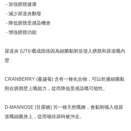
 - 加強膀胱健康

 - 減少尿道炎翻發

 - 降低膀胱受感染機會

 - 增強膀胱功能

尿道炎 (UTI) 嘅成因係因為細菌黏附並侵入膀胱和尿道嘅內
壁

CRANBERRY (蔓越莓) 含有一種化合物，可以乾擾細菌黏
附在膀胱壁上嘅能力，從而降低受感染嘅可能性。

D-MANNOSE (甘露糖) 另一種天然嘅糖，會黏附喺入侵尿
道嘅細菌身上，從而喺排尿時被沖走。
