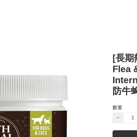
[長期熱
Flea 
Inte
防牛蜱
數量
−