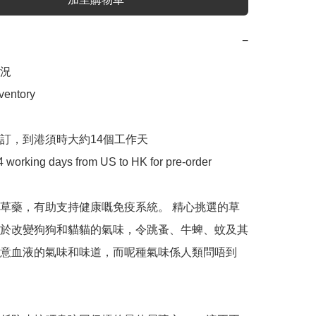
−
 

entory

訂，到港須時大約14個工作天

4 working days from US to HK for pre-order

草藥，有助支持健康嘅免疫系統。 精心挑選的草
於改變狗狗和貓貓的氣味，令跳蚤、牛蜱、蚊及其
意血液的氣味和味道，而呢種氣味係人類問唔到