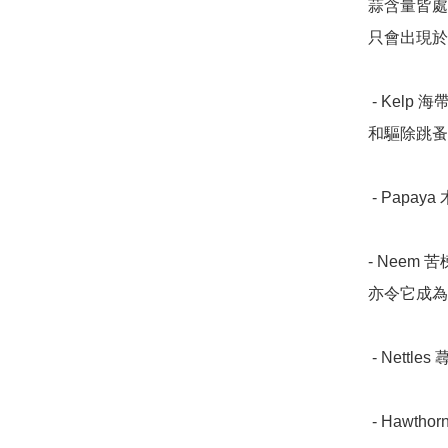
蒜含量皆處
只會出現於
 - Kelp 海帶 - 一種強化甲狀腺功能既碘來源，有助於控制體重
和驅除跳蚤
 - Papaya 木瓜 - 強化消化及淨化血液。

- Neem
亦令它成為
 - Nettles 蕁麻 - 含豐富鉀、鈣和矽酸。

 - Hawthorne 霍桑 - 強化及提供營養予心臟的來源。
