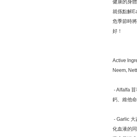
健康的身體
就係點解Ea
危季節時將
好！

Active Ingre
Neem, Nett
 - Alfalfa 苜蓿 - 含有豐富礦物質和維生素，並含有蛋白質、
鈣、維他命 E
 - Garlic 大蒜 - 這種天然驅蟲劑具有抗菌和抗真菌特性，在淨
化血液的同時