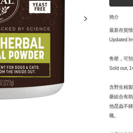
簡介
最新存貨情況
Updated Inv
售罄，可預
Sold out, 1
含野生精製
藥組合有助
他昆蟲不鍾
嘅。
