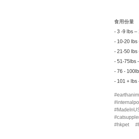
食用份量

- 3 -9 lbs 
- 10-20 lbs
- 21-50 lbs
- 51-75lbs
- 76 - 100l
earthanim
internalp
MadeInU
catsuppl
hkpet