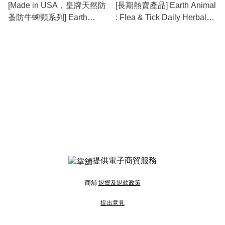
[Made in USA，皇牌天然防
[長期熱賣產品] Earth Animal
蚤防牛蜱頸系列] Earth
: Flea & Tick Daily Herbal
Animal : Nature’s
Internal Powder 內服草本防
Protection™ Flea & Tick
蚤防牛蜱粉 8oz
Herbal Spot-On For Dogs
(L) 天然保護系列™狗用草本
防蚤防牛蜱頸滴劑 (L) [最新
存貨情況請參閱下列商品介
紹]
提供電子商貿服務
商舖
退貨及退款政策
提出意見