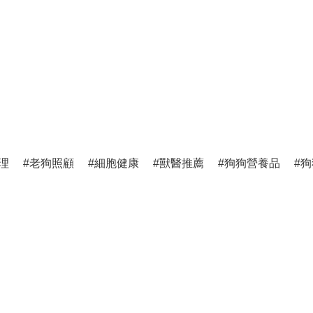
理
老狗照顧
細胞健康
獸醫推薦
狗狗營養品
狗