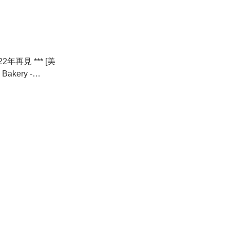
2年再見 *** [美
Bakery -
erky 脆雞條