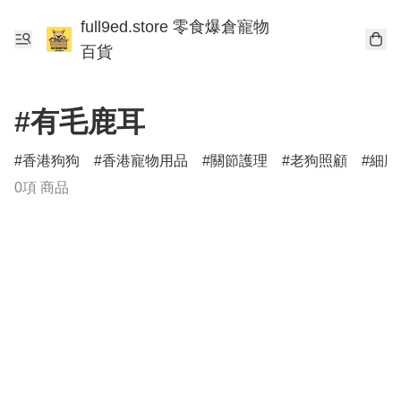
full9ed.store 零食爆倉寵物
百貨
#有毛鹿耳
香港狗狗
香港寵物用品
關節護理
老狗照顧
細胞
0項 商品