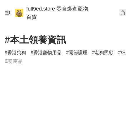
full9ed.store 零食爆倉寵物
百貨
#本土領養資訊
香港狗狗
香港寵物用品
關節護理
老狗照顧
細胞
6項 商品