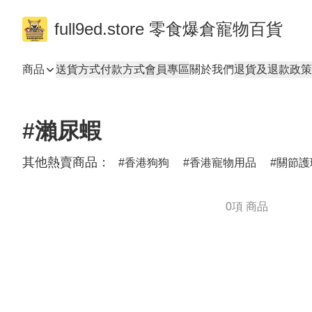
full9ed.store 零食爆倉寵物百貨
商品
送貨方式
付款方式
會員專區
關於我們
退貨及退款政策
#瀨尿蝦
其他熱賣商品：
香港狗狗
香港寵物用品
關節護
0項 商品