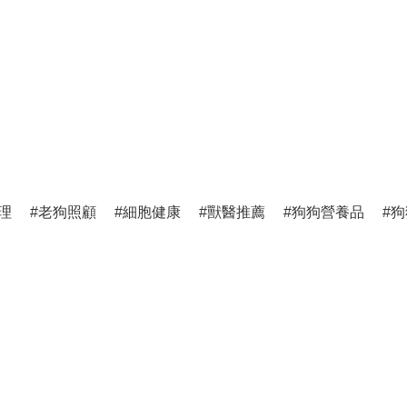
理
老狗照顧
細胞健康
獸醫推薦
狗狗營養品
狗