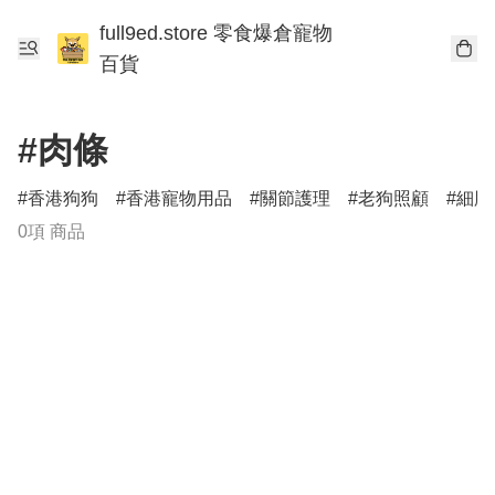
full9ed.store 零食爆倉寵物
百貨
#肉條
香港狗狗
香港寵物用品
關節護理
老狗照顧
細胞
0項 商品