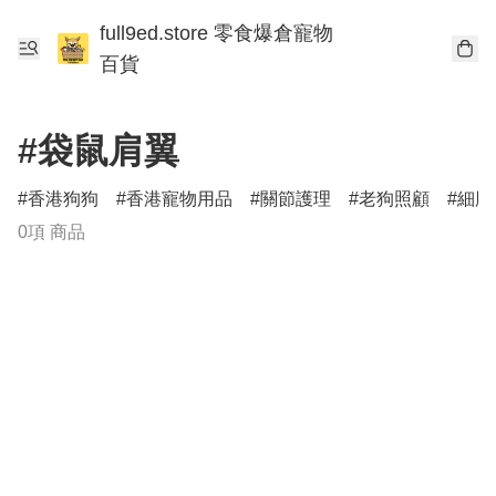
full9ed.store 零食爆倉寵物
百貨
#袋鼠肩翼
香港狗狗
香港寵物用品
關節護理
老狗照顧
細胞
0項 商品